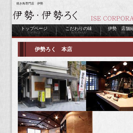
焼き鳥専門店 伊勢
トップページ
こだわりの味
伊勢 店舗
TOP PAGE
KODAWARI
ISE
伊勢ろく 本店